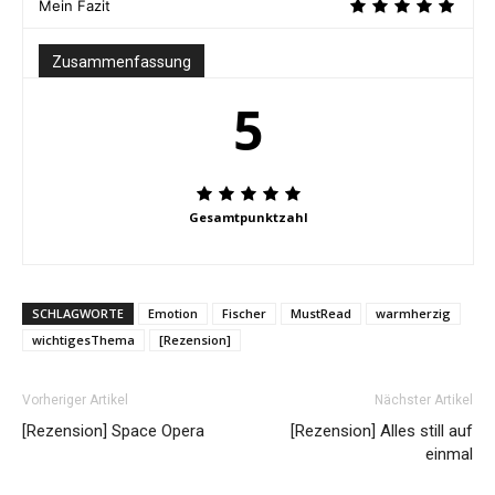
Mein Fazit
Zusammenfassung
5
Gesamtpunktzahl
SCHLAGWORTE
Emotion
Fischer
MustRead
warmherzig
wichtigesThema
[Rezension]
Vorheriger Artikel
Nächster Artikel
[Rezension] Space Opera
[Rezension] Alles still auf
einmal