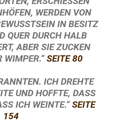
RTEN, ERSCHIESSEN F
HÖFEN, WERDEN VON E
WUSSTSEIN IN BESITZ G
QUER DURCH HALB E
T, ABER SIE ZUCKEN N
 WIMPER.“
SEITE 80
RANNTEN. ICH DREHTE
ITE UND HOFFTE, DASS
ASS ICH WEINTE.
“
SEITE
154