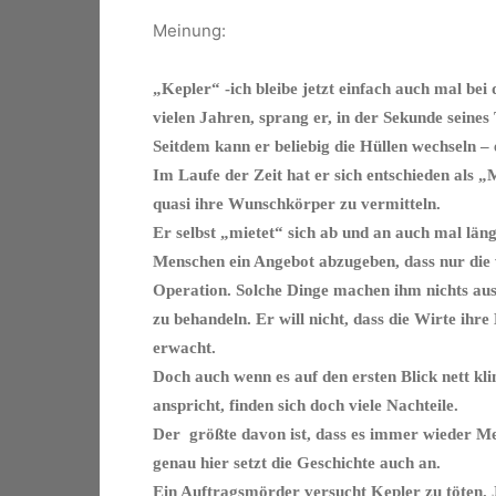
Meinung:
„Kepler“ -ich bleibe jetzt einfach auch mal bei
vielen Jahren, sprang er, in der Sekunde seine
Seitdem kann er beliebig die Hüllen wechseln – 
Im Laufe der Zeit hat er sich entschieden als 
quasi ihre Wunschkörper zu vermitteln.
Er selbst „mietet“ sich ab und an auch mal läng
Menschen ein Angebot abzugeben, dass nur die w
Operation. Solche Dinge machen ihm nichts aus u
zu behandeln. Er will nicht, dass die Wirte ihr
erwacht.
Doch auch wenn es auf den ersten Blick nett kli
anspricht, finden sich doch viele Nachteile.
Der größte davon ist, dass es immer wieder Men
genau hier setzt die Geschichte auch an.
Ein Auftragsmörder versucht Kepler zu töten. J