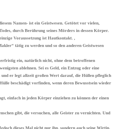
 diesem Namen- ist ein Geistwesen. Getötet vor vielen,
s Todes, durch Berührung seines Mörders in dessen Körper.
einzige Voraussetzung ist Hautkontakt. ,
„Makler“ tätig zu werden und so den anderen Geistwesen
erfristig ein, natürlich nicht, ohne dem betroffenen
enigsten ablehnen. Sei es Geld, ein Entzug oder eine
nd er legt allzeit großen Wert darauf, die Hüllen pfleglich
e Hülle beschädigt vorfinden, wenn deren Bewusstsein wieder
ngt, einfach in jeden Körper einziehen zu können der einen
schen gibt, die versuchen, alle Geister zu vernichten. Und
edoch dieses Mal nicht nur ihn, sondern auch seine Wirtin,