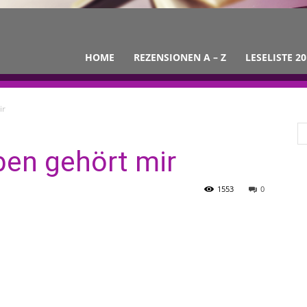
HOME
REZENSIONEN A – Z
LESELISTE 20
ir
ben gehört mir
1553
0