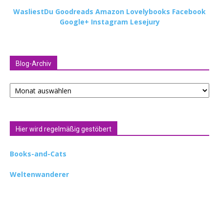
WasliestDu
Goodreads
Amazon
Lovelybooks
Facebook
Google+
Instagram
Lesejury
Blog-Archiv
Blog-
Archiv
Hier wird regelmäßig gestöbert
Books-and-Cats
Weltenwanderer