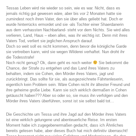
Tessas Leben wird nie wieder so sein, wie es war. Nicht, dass es
jemals richtig gut gewesen wäre, aber bis vor 2 Monaten hatte sie
zumindest noch ihren Vater, den sie über alles geliebt hat. Doch er
wurde hinterrücks ermordet und sie -als Tochter einer Shaerdanerin
aus dem verhassten Nachbarland- steht vor dem Nichts. Sie wird alles
verlieren, Land, Haus – eben alles, was ihr wichtig ist. Denn mit ihres
Vaters Tod, verliert sie jeglichen Anspruch darauf.
Doch so weit soll es nicht kommen, denn bevor die königliche Garde
sie vertreiben kann, wird sie wegen Wilderei verhaftet. Nun droht ihr
die Todesstrafe!
Noch nicht genug? Ok, dann geht es noch weiter
Sie bekommt die
Chance, der Strafe zu entgehen und das Land ihres Vaters zu
behalten, indem sie Cohen, den Mörder ihres Vaters, jagt und
zurückbringt. Das sollte für sie, als ausgezeichnete Fährtenleserin,
eigentlich kein Problem sein. Wäre Cohen nicht ihr ältester Freund und
ihre geheime große Liebe. Kann sie sich wirklich dermaßen in Cohen
getäuscht haben??? Aber so oder so, sie muss ihn verfolgen und den
Mörder ihres Vaters überführen, sonst ist sie selbst bald tot…
Die Geschichte um Tessa und ihre Jagd auf den Mörder ihres Vaters
ist eine wirklich gelungene und abenteuerliche Reise. Im ersten
Moment habe ich zugegebenermaßen gedacht, dass ich Ähnliches
bereits gelesen habe, aber dieses Buch hat mich definitiv überrascht!