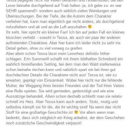
Tessa begegnet nicht nur vielen Gefahren und Hindernissen, die den
Leser beinahe durchgehend auf Trab halten -ja, ich gebe zu: es war
SEHR spannend!!- sondern auch wirklich vielen Wendungen und
Überraschungen. Bei der Tiefe, die die Autorin dem Charakter
verliehen hat, kann man eigentlich gar nicht anders, als durchgehend
mitzufiebern und ab und an die Luft anzuhalten
Ihr seht, hier spricht ein kleiner Fan! Ich bin auf jeden Fall ein kleines
bisschen verliebt – sowohl in Tessa, als auch ein paar der anderen
auftretenden Charaktere. Aber hier kann ich leider nicht zu sehr ins
Detail gehen, ohne zu viel vorweg zu greifen.
Aber allein schon Tessa lässt mein Leserherz definitiv höher
schlagen. Erin Summerill schafft mit ihrem bildhaften Schreibstil ein
wahrlich hinreißendes Setting, bei dem man den Wald stellenweise
schon beinahe riechen kann und natürlich spart sie bei ihren gut
durchdachten Details die Charaktere nicht aus! Tessa ist, wie zu
erwarten, geprägt von Einsamkeit. Wobei hier nicht nur die fehlende
Mutter, der Weggang ihres besten Freundes und der Tod ihres Vaters
eine Rolle spielen. Sie wird gemieden, gedemütigt und wie eine
Aussätzige behandelt. Allein schon deshalb schließt man sie relativ
schnell ins Herz. Aber Tessa kann auch anders. Stolz, mutig und
selbstlos kämpft sie für die, die ihr wichtig sind! Na wenn das nicht
Stoff für eine großartige Geschichte ist
Vor allem wenn man
bedenkt, dass sich zeitgleich ein Krieg anbahnt, der dem Geschehen
noch zusätzliche Geschwindigkeit verpasst!