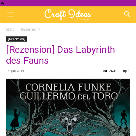
Start
[Rezension]
[Rezension]
[Rezension] Das Labyrinth
des Fauns
2. Juli 2019
2478
1