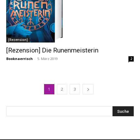
[Rezension]
[Rezension] Die Runenmeisterin
Booknaerrisch
-
5. März 2019
2
1
2
3