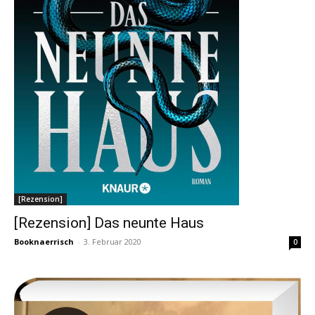
[Rezension]
[Rezension] Das neunte Haus
Booknaerrisch
-
3. Februar 2020
0