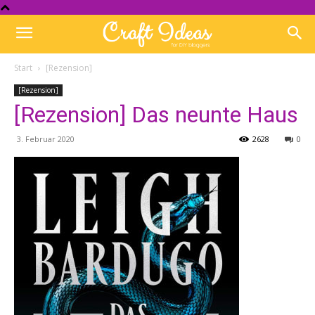
Start
[Rezension]
[Rezension]
[Rezension] Das neunte Haus
3. Februar 2020
2628
0