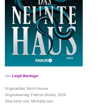
von
Leigh Bardugo
Originaltitel: Ninth House
Originalverlag: Flatiron Books, 2019
Übersetzt von: Michelle Gyo