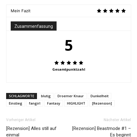
Mein Fazit
Zusammenfassung
5
Gesamtpunktzahl
SCHLAGWORTE
blutig
Droemer Knaur
Dunkelheit
Einstieg
fangirl
Fantasy
HIGHLIGHT
[Rezension]
Vorheriger Artikel
Nächster Artikel
[Rezension] Alles still auf
[Rezension] Beastmode #1 –
einmal
Es beginnt