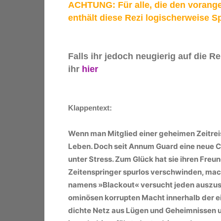
ACHTUNG: Für alle, die den vorang
enthält diese Rezi logischerweise S
Falls ihr jedoch neugierig auf die R
ihr
hier
Klappentext:
Wenn man Mitglied einer geheimen Zeitreis
Leben. Doch seit Annum Guard eine neue C
unter Stress. Zum Glück hat sie ihren Freun
Zeitenspringer spurlos verschwinden, macht
namens »Blackout« versucht jeden auszusch
ominösen korrupten Macht innerhalb der 
dichte Netz aus Lügen und Geheimnissen 