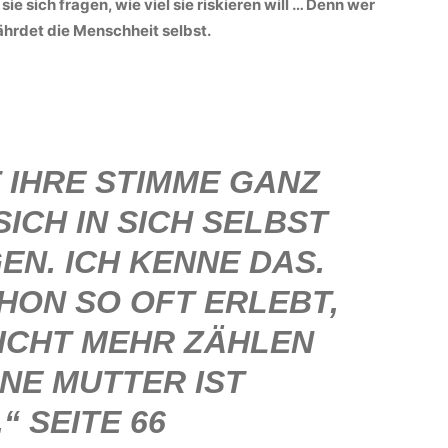
sie sich fragen, wie viel sie riskieren will … Denn wer
fährdet die Menschheit selbst.
T IHRE STIMME GANZ
 SICH IN SICH SELBST
N. ICH KENNE DAS.
CHON SO OFT ERLEBT,
NICHT MEHR ZÄHLEN
INE MUTTER IST
“ SEITE 66