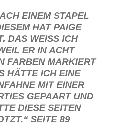
NACH EINEM STAPEL
DIESEM HAT PAIGE
 DAS WEISS ICH D
IL ER IN ACHT V
FARBEN MARKIERT W
HÄTTE ICH EINE R
HNE MIT EINER P
IES GEPAART UND I
TE DIESE SEITEN V
ZT.“ SEITE 89