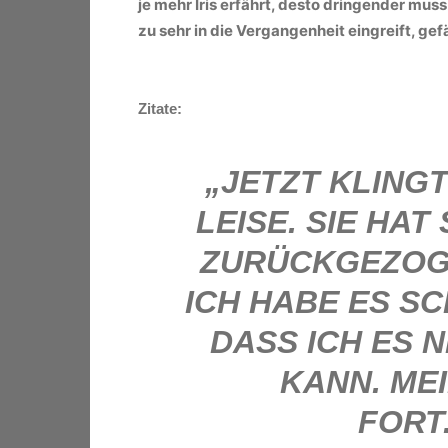
je mehr Iris erfährt, desto dringender muss 
zu sehr in die Vergangenheit eingreift, ge
Zitate:
„JETZT KLING
LEISE. SIE HAT
ZURÜCKGEZOGE
ICH HABE ES S
DASS ICH ES 
KANN. ME
FORT.