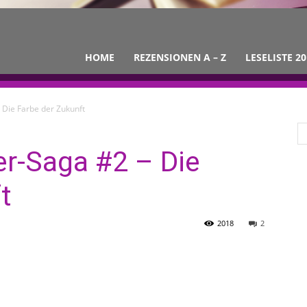
HOME
REZENSIONEN A – Z
LESELISTE 20
 Die Farbe der Zukunft
er-Saga #2 – Die
t
2018
2