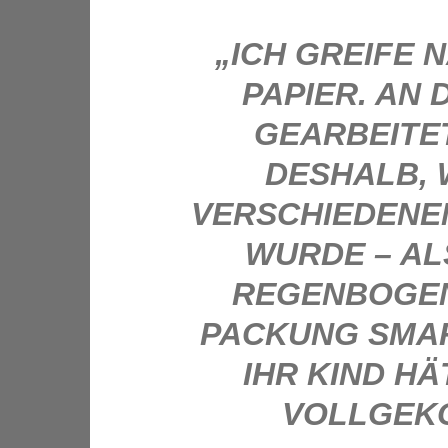
„ICH GREIFE 
PAPIER. AN 
GEARBEITET.
ESHALB, WE
ERSCHIEDENEN 
URDE – ALS 
EGENBOGENFA
ACKUNG SMART
HR KIND HÄT
OLLGEKOT