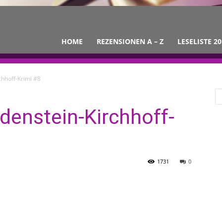
HOME
REZENSIONEN A – Z
LESELISTE 20
chhoff-Krimi #8
denstein-Kirchhoff-
1731
0