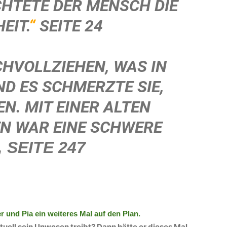
HTETE DER MENSCH DIE
EIT.
“
SEITE 24
CHVOLLZIEHEN, WAS IN
ND ES SCHMERZTE SIE,
EN. MIT EINER ALTEN
EN WAR EINE SCHWERE
„
SEITE 247
r und Pia ein weiteres Mal auf den Plan.
tuell sein Unwesen treibt? Dann hätte er dieses Mal