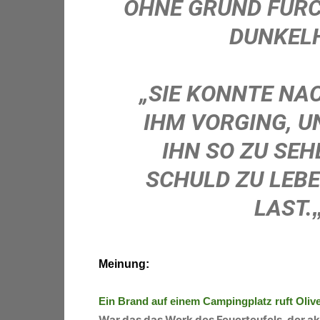
OHNE GRUND FÜRC
DUNKELH
„
SIE KONNTE NA
IHM VORGING, U
IHN SO ZU SEH
SCHULD ZU LEB
LAST.
Meinung:
Ein Brand auf einem Campingplatz ruft Olive
War das das Werk des Feuerteufels, der ak