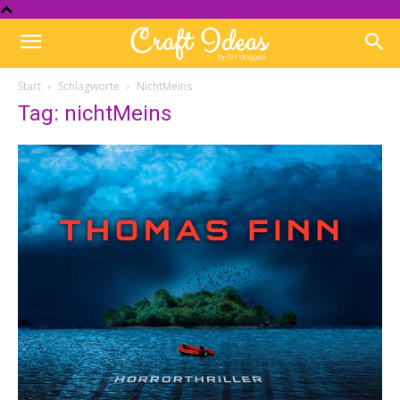
Start
Schlagworte
NichtMeins
Tag: nichtMeins