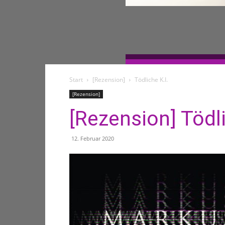
Start
[Rezension]
Tödliche K.I.
[Rezension]
[Rezension] Tödli
12. Februar 2020