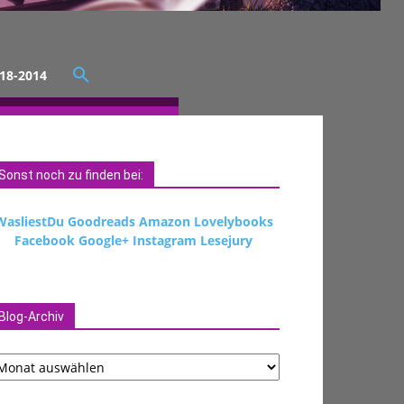
18-2014
Sonst noch zu finden bei:
WasliestDu
Goodreads
Amazon
Lovelybooks
Facebook
Google+
Instagram
Lesejury
Blog-Archiv
og-
chiv