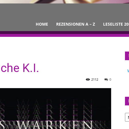
HOME
REZENSIONEN A – Z
LESELISTE 20
che K.I.
2112
0
Bl
Ar