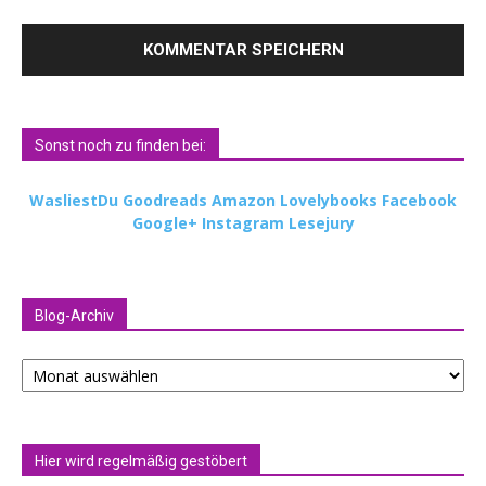
Sonst noch zu finden bei:
WasliestDu
Goodreads
Amazon
Lovelybooks
Facebook
Google+
Instagram
Lesejury
Blog-Archiv
Blog-
Archiv
Hier wird regelmäßig gestöbert