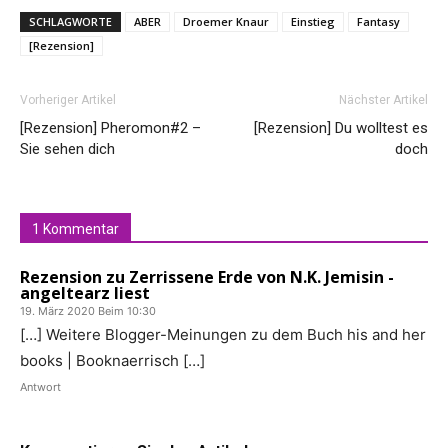
SCHLAGWORTE
ABER
Droemer Knaur
Einstieg
Fantasy
[Rezension]
Vorheriger Artikel
Nächster Artikel
[Rezension] Pheromon#2 –
[Rezension] Du wolltest es
Sie sehen dich
doch
1 Kommentar
Rezension zu Zerrissene Erde von N.K. Jemisin -
angeltearz liest
19. März 2020 Beim 10:30
[…] Weitere Blogger-Meinungen zu dem Buch his and her
books | Booknaerrisch […]
Antwort